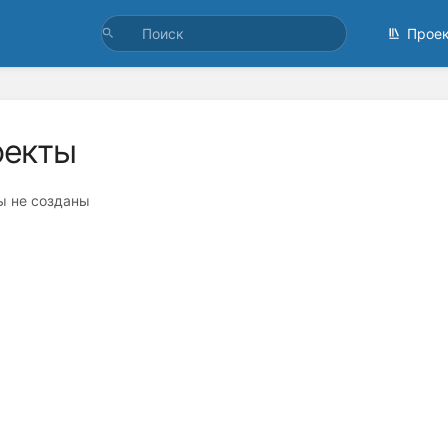
Прое
оекты
ы не созданы