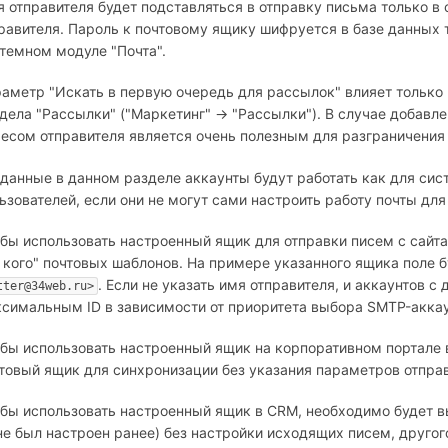
 отправителя будет подставляться в отправку письма только в 
равителя. Пароль к почтовому ящику шифруется в базе данных
темном модуле "Почта".
аметр "Искать в первую очередь для рассылок" влияет только 
дела "Рассылки" ("Маркетинг" → "Рассылки"). В случае добавл
есом отправителя является очень полезным для разграничения
данные в данном разделе аккаунты будут работать как для сист
ьзователей, если они не могут сами настроить работу почты для
бы использовать настроенный ящик для отправки писем с сайта
 кого" почтовых шаблонов. На примере указанного ящика поле
. Если не указать имя отправителя, и аккаунтов с
tter@34web.ru>
симальным ID в зависимости от приоритета выбора SMTP-аккау
бы использовать настроенный ящик на корпоративном портале в 
товый ящик для синхронизации без указания параметров отпра
бы использовать настроенный ящик в CRM, необходимо будет вы
не был настроен ранее) без настройки исходящих писем, друго