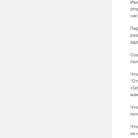
Имя
отп
сис
Пар
раз
адр
Соз
пол
Что
"От
<le
мак
Что
поч
Что
он 