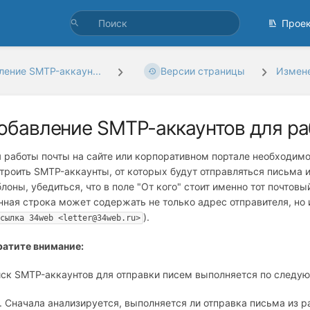
Прое
ление SMTP-аккаун...
Версии страницы
Измене
обавление SMTP-аккаунтов для р
 работы почты на сайте или корпоративном портале необходимо
троить SMTP-аккаунты, от которых будут отправляться письма и
лоны, убедиться, что в поле "От кого" стоит именно тот почтов
нная строка может содержать не только адрес отправителя, но
).
ссылка 34web <letter@34web.ru>
атите внимание:
ск SMTP-аккаунтов для отправки писем выполняется по следу
Сначала анализируется, выполняется ли отправка письма из р