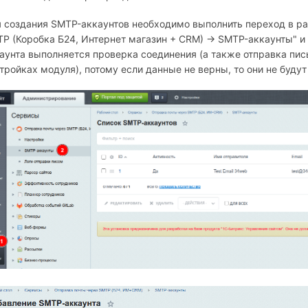
 создания SMTP-аккаунтов необходимо выполнить переход в р
P (Коробка Б24, Интернет магазин + СRM) → SMTP-аккаунты" и 
аунта выполняется проверка соединения (а также отправка пись
тройках модуля), потому если данные не верны, то они не буду