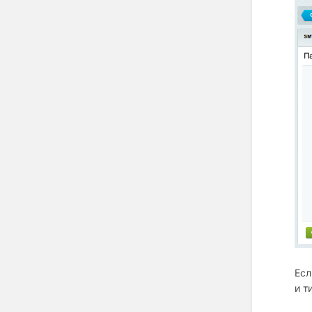
Есл
и т