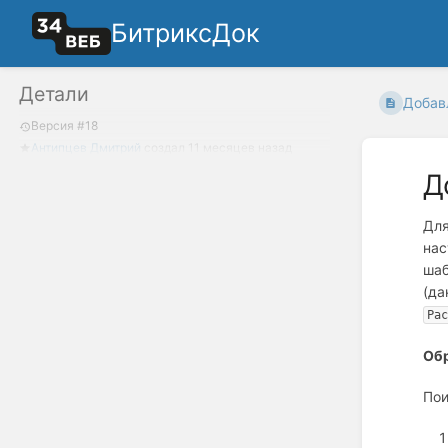
БитриксДок
Детали
Добав
Версия #18
Антипцев Дмитрий
создал
11 месяцев назад
Д
Для
нас
шаб
(да
Ра
Обр
Пои