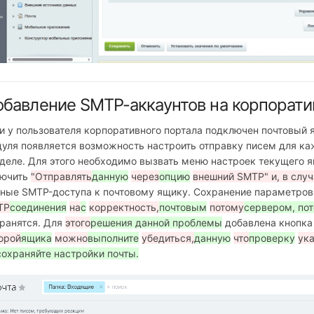
бавление SMTP-аккаунтов на корпоратив
и у пользователя корпоративного портала подключен почтовый 
уля появляется возможность настроить отправку писем для каж
деле. Для этого необходимо вызвать меню настроек текущего я
лючить
"Отправлять
данную
через
опцию
внешний SMTP" и, в случ
ные SMTP-доступа к почтовому ящику. Сохранение параметров
TP
соединения
на
с
корректность,
почтовым
потому
сервером, пот
ранятся. Для
этого
решения данной проблемы
добавлена кнопка
орой
ящика
можно
выполните
убедиться,
данную
что
проверку
ук
сохраняйте настройки почты.