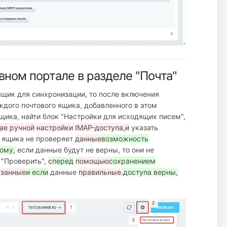
ном портале в разделе "Почта"
ящик для синхронизации, то после включения
дого почтового ящика, добавленного в этом
щика, найти блок "Настройки для исходящих писем",
ае ручной настройки IMAP-доступа,
и
указать
 ящика не проверяет
данные
возможность
ому,
если данные будут не верны, то они не
 "Проверить",
с
перед
помощью
сохранением
азанные
и если
данные
правильные.
доступа верны,