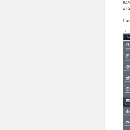
адм
раб
При