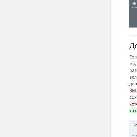
До
Есл
мод
раз
вк
дан
SM
сох
кот
то 