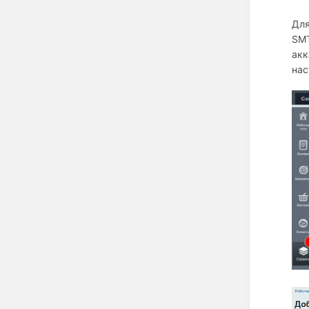
Для
SMT
акк
нас