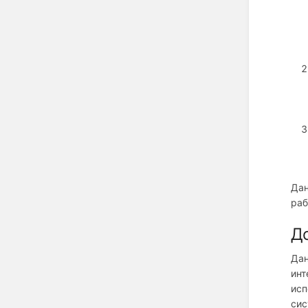
Дан
раб
До
Дан
инт
исп
сис