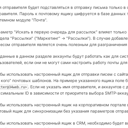
 отправителя будет подставляться в отправку письма только в 
равителя. Пароль к почтовому ящику шифруется в базе данных
темном модуле "Почта".
аметр "Искать в первую очередь для рассылок" влияет только 
дела "Рассылки" ("Маркетинг" → "Рассылки"). В случае добавл
есом отправителя является очень полезным для разграничения
данные в данном разделе аккаунты будут работать как для сист
ьзователей, если они не могут сами настроить работу почты для
бы использовать настроенный ящик для отправки писем с сайта
 кого" почтовых шаблонов. На примере указанного ящика поле
. Если не указать имя отправителя, и аккаунтов с
tter@34web.ru>
симальным ID в зависимости от приоритета выбора SMTP-аккау
бы использовать настроенный ящик на корпоративном портале в 
товый ящик для синхронизации без указания параметров отпра
бы использовать настроенный ящик в CRM, необходимо будет вы