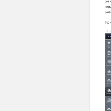
он 
адм
раб
При