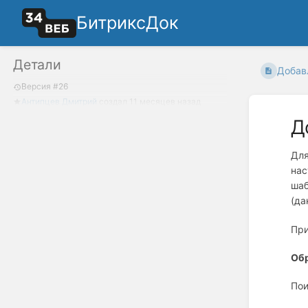
БитриксДок
Детали
Добав
Версия #26
Антипцев Дмитрий
создал
11 месяцев назад
Д
Для
нас
шаб
(да
При
Обр
Пои