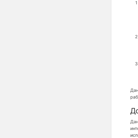
Дан
раб
До
Дан
инт
исп