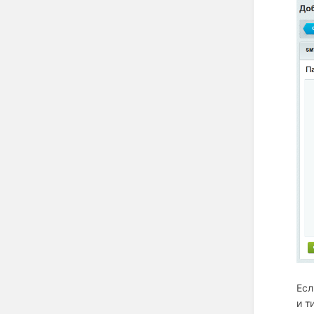
Есл
и т