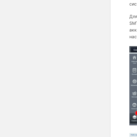
сис
Для
SMT
акк
нас