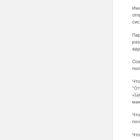
Имя
отп
сис
Пар
раз
адр
Соз
пол
Что
"От
<le
мак
Что
поч
Что