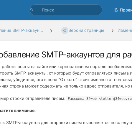
Прое
ление SMTP-аккаун...
Версии страницы
Измене
обавление SMTP-аккаунтов для р
 работы почты на сайте или корпоративном портале необходимо
троить SMTP-аккаунты, от которых будут отправляться письма и
лоны, убедиться, что в поле "От кого" стоит именно тот почтов
нная строка может содержать не только адрес отправителя, но
мер строки отправителя писем:
Рассылка 34web <letter@34web.ru
атите внимание:
ск SMTP-аккаунтов для отправки писем выполняется по следу