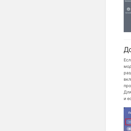
До
Есл
мод
раз
вкл
про
Для
и е