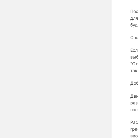
Пос
для
буд
Сос
Есл
выб
"От
так
Доб
Дан
раз
нас
Рас
гра
вво