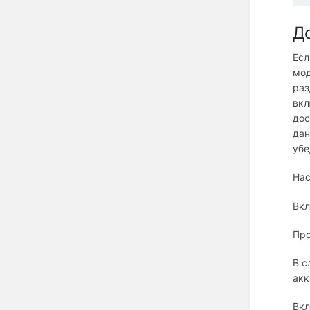
До
Есл
мод
раз
вкл
дос
дан
убе
Нас
Вкл
Пр
В с
акк
Вкл