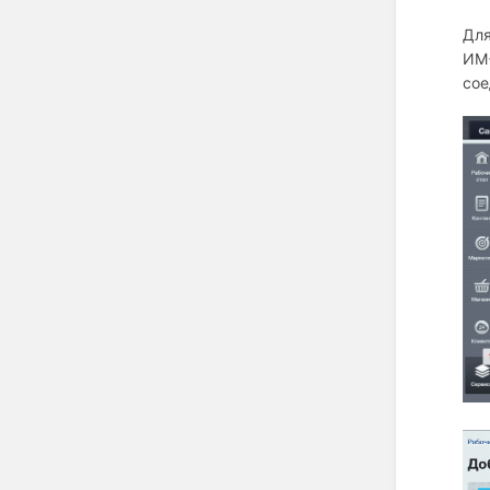
Для
ИМ+
сое