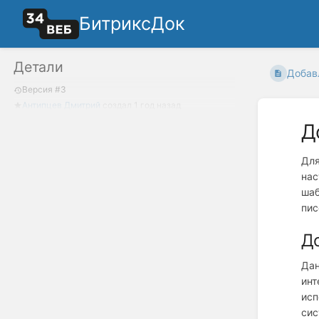
БитриксДок
Детали
Добав
Версия #3
Антипцев Дмитрий
создал
1 год назад
Д
Для
нас
шаб
пис
До
Дан
инт
исп
сис