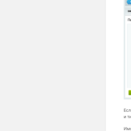
Есл
и т
Имя