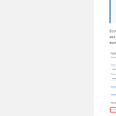
Есл
акк
вык