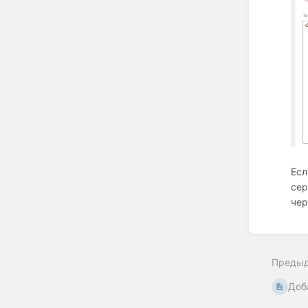
Есл
сер
чер
Войти
в
режим
Преды
выбор
разде
Доб