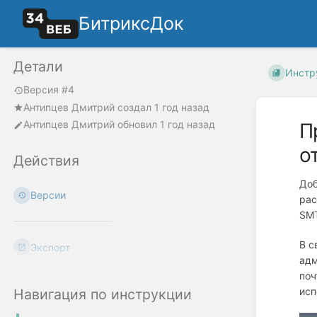
БитриксДок
Детали
Инстр
Версия #4
Антипцев Дмитрий
создал
1 год назад
Антипцев Дмитрий
обновил
1 год назад
П
о
Действия
Доб
Версии
рас
SMT
В с
Экспорт
адм
поч
исп
Навигация по инструкции