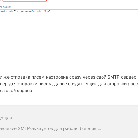
и же отправка писем настроена сразу через свой SMTP-сервер,
вер для отправки писем, далее создать ящик для отправки рас
ез свой сервер.
дущая
а
ла
авление SMTP-аккаунтов для работы (версия ...