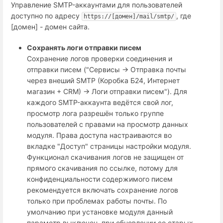
Управление SMTP-аккаунтами для пользователей
доступно по адресу
, где
https://[домен]/mail/smtp/
[домен] - домен сайта.
Сохранять логи отправки писем
Сохранение логов проверки соединения и
отправки писем ("Сервисы → Отправка почты
через внеший SMTP (Коробка Б24, Интернет
магазин + СRM) → Логи отправки писем"). Для
каждого SMTP-аккаунта ведётся свой лог,
просмотр лога разрешён только группе
пользователей с правами на просмотр данных
модуля. Права доступа настраиваются во
вкладке "Доступ" страницы настройки модуля.
Функционал скачивания логов не защищен от
прямого скачивания по ссылке, потому для
конфиденциальности содержимого писем
рекомендуется включать сохранение логов
только при проблемах работы почты. По
умолчанию при установке модуля данный
параметр выключен, при обновлении со старых