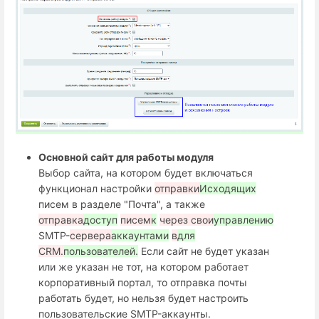
Основной сайт для работы модуля
Выбор сайта, на котором будет включаться
функционал настройки
отправки
Исходящих
писем в разделе "Почта", а также
отправка
доступ
писем
к
через свои
управлению
SMTP-
сервера
аккаунтами
в
для
CRM.
пользователей.
Если сайт не будет указан
или же указан не тот, на котором работает
корпоративный портал, то отправка почты
работать будет, но нельзя будет настроить
пользовательские SMTP-аккаунты.