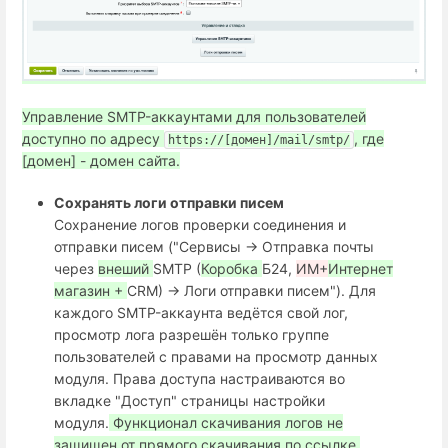
Управление SMTP-аккаунтами для пользователей
доступно по адресу
, где
https://[домен]/mail/smtp/
[домен] - домен сайта.
Сохранять логи отправки писем
Сохранение логов проверки соединения и
отправки писем ("Сервисы → Отправка почты
через
внеший
SMTP (
Коробка
Б24,
ИМ+
Интернет
магазин +
СRM) → Логи отправки писем"). Для
каждого SMTP-аккаунта ведётся свой лог,
просмотр лога разрешён только группе
пользователей с правами на просмотр данных
модуля. Права доступа настраиваются во
вкладке "Доступ" страницы настройки
модуля.
Функционал скачивания логов не
защищен от прямого скачивания по ссылке,