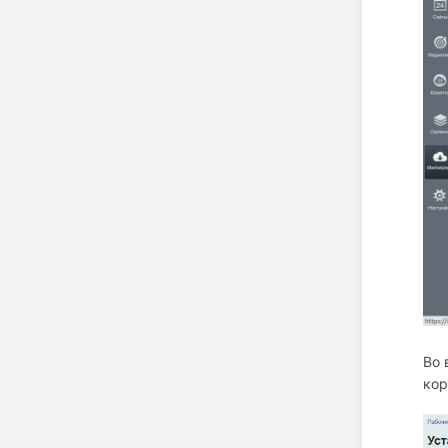
Во 
кор