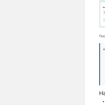
Пос
Н