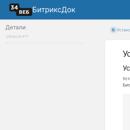
БитриксДок
Детали
Устано
Версия #17
Антипцев Дмитрий
создал
11 месяцев назад
У
Ус
Уст
Бит