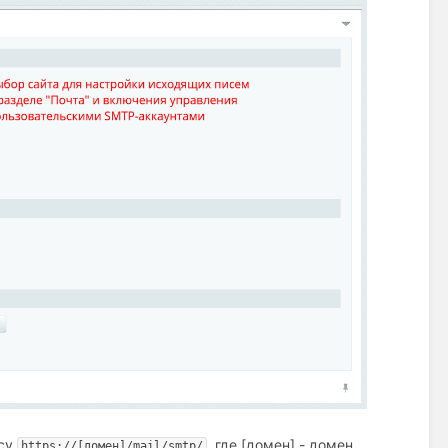
есу
, где [домен] - домен
https://[домен]/mail/smtp/