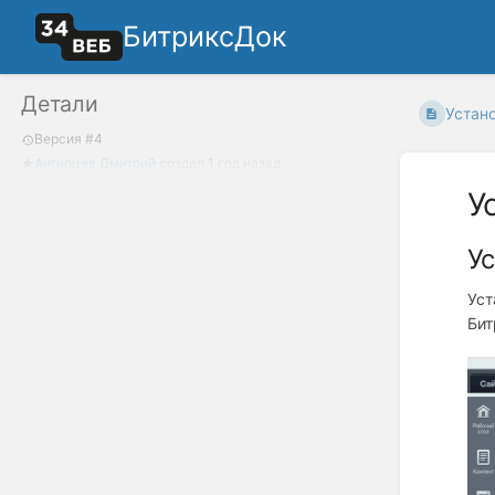
БитриксДок
Детали
Устано
Версия #4
Антипцев Дмитрий
создал
1 год назад
У
Ус
Уст
Бит