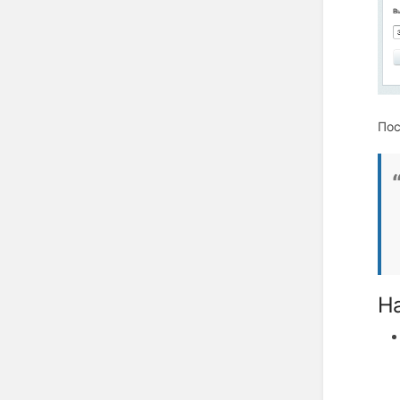
Пос
Н