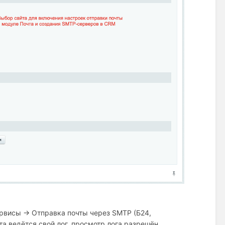
ервисы → Отправка почты через SMTP (Б24,
а ведётся свой лог, просмотр лога разрешён