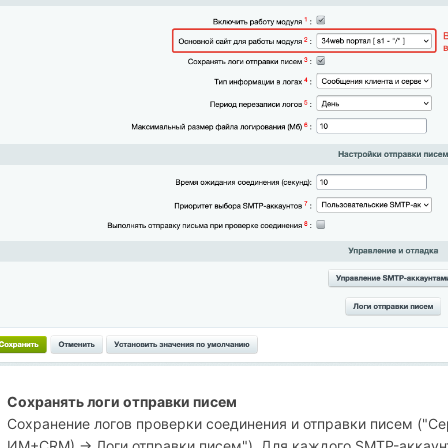
Сохранять логи отправки писем
Сохранение логов проверки соединения и отправки писем ("С
ИМ+СRM) → Логи отправки писем"). Для каждого SMTP-аккаунт