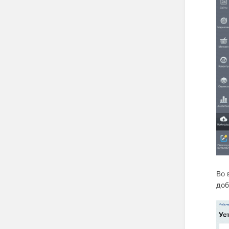
Во 
доб