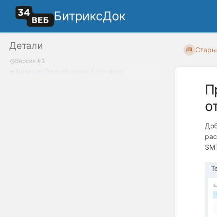
БитриксДок
Детали
Стары
Версия #3
Антипцев Дмитрий
создал
1 год назад
П
о
Доб
рас
SMT