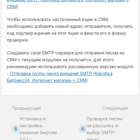
СRM)
Чтобы использовать настроенный ящик в CRM,
необходимо добавить новый адрес отправителя, получить
код подтверждения на этот ящик и ввести его в форму
проверки.
Создавать свои SMTP-сервера для отправки писем из
CRM с текущим модулем не получится, для этого
рекомендуем использовать расширенную версию модуля
-
Отправка почты через внешний SMTP (Коробка
Битрикс24, Интернет магазин + СRM)
Войти
в
режим
Предыдущая
Следующая
выбора
раздела
Установка и
Проверка писем
настройка
на рассылку и
решения (версии
выбор SMTP-
1.0.1 -...
аккау...